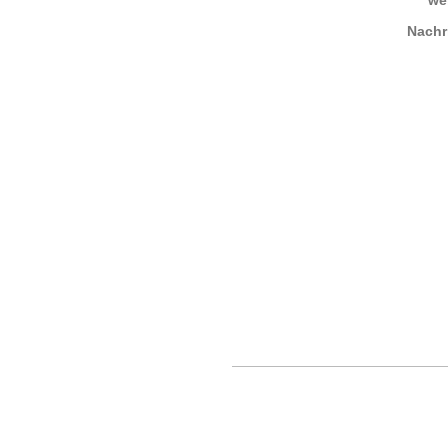
we
Nachr