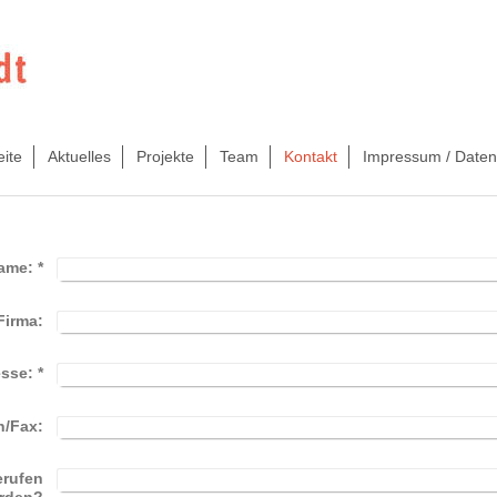
eite
Aktuelles
Projekte
Team
Kontakt
Impressum / Daten
ame:
*
Firma:
esse:
*
n/Fax:
erufen