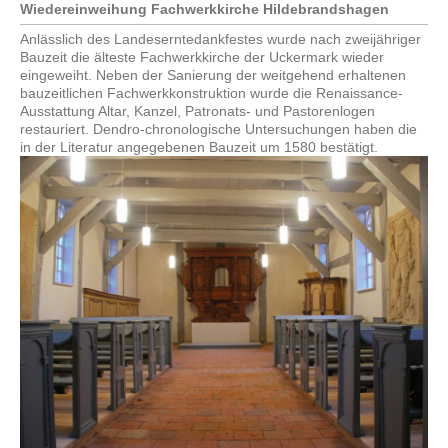
Wiedereinweihung Fachwerkkirche Hildebrandshagen
Anlässlich des Landeserntedankfestes wurde nach zweijähriger
Bauzeit die älteste Fachwerkkirche der Uckermark wieder
eingeweiht. Neben der Sanierung der weitgehend erhaltenen
bauzeitlichen Fachwerkkonstruktion wurde die Renaissance-
Ausstattung Altar, Kanzel, Patronats- und Pastorenlogen
restauriert. Dendro-chronologische Untersuchungen haben die
in der Literatur angegebenen Bauzeit um 1580 bestätigt.